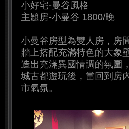
小好宅-曼谷風格
主題房-小曼谷 1800/晚
小曼谷房型為雙人房，房
牆上搭配充滿特色的大象
造出充滿異國情調的氛圍
城古都遊玩後，當回到房
市氣氛。