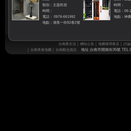
類別：主題民宿
時間：
時間：
電話：06-2
電話： 0978-661992
地點：神農
地點：湖美一街92巷2號
台南夜生活
│
網站公告
│
地圖搜尋夜店
│
討論
地址:台南市開南街35號 TEL:06
│
台南美食地圖
│
台南觀光資訊