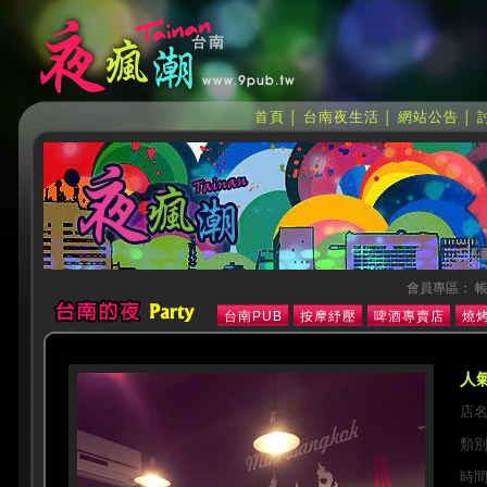
首頁
台南夜生活
網站公告
│
│
│
會員專區： 帳
台南PUB
按摩紓壓
啤酒專賣店
燒烤
人氣
店
類
時