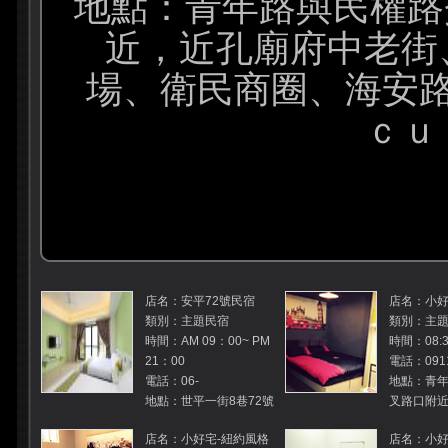
地點：青年路與民權路
近，近孔廟府中老街
場、衛民商圈、海安
ｃｕ
店名：安平72號民宿
店名：小好
類別：主題民宿
類別：主
時間：AM 09：00~ PM
時間：08:3
21：00
電話：0911
電話：06-
地點：青
地點：世平一街8巷72號
叉路口附
店名：小好宅-紐約風格
店名：小好