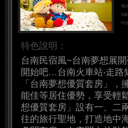
電
地
FB
特色說明：
台南民宿風~台南夢想展
開始吧…台南火車站‧走路
「台南夢想優質套房」，
能佳等居住優勢，享受輕
想優質套房」設有一、二
往的旅行聖地，打造地中