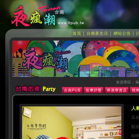
首頁
台南夜生活
網站公告
│
│
│
會員專區： 帳
台南PUB
按摩紓壓
啤酒專賣店
燒烤
人氣
店
類
時