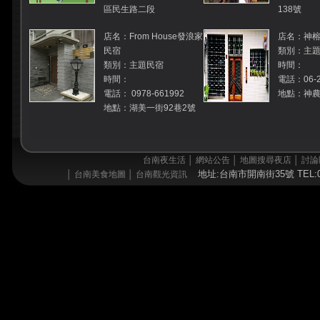
區民生路二段
138號
店名：From House發浪家
店名：神榕
民宿
類別：主
類別：主題民宿
時間：
時間：
電話：06-2
電話： 0978-661992
地點：神農
地點：湖美一街92巷2號
台南夜生活
│
網站公告
│
地圖搜尋夜店
│
討論
地址:台南市開南街35號 TEL:06
│
台南美食地圖
│
台南觀光資訊