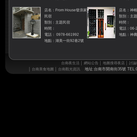
店名：From House發浪家
店名：神榕
民宿
類別：主
類別：主題民宿
時間：
時間：
電話：06-2
電話： 0978-661992
地點：神農
地點：湖美一街92巷2號
台南夜生活
│
網站公告
│
地圖搜尋夜店
│
討論
地址:台南市開南街35號 TEL:06
│
台南美食地圖
│
台南觀光資訊