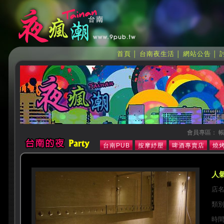
首頁
台南夜生活
網站公告
│
│
│
會員專區： 帳
台南PUB
按摩紓壓
啤酒專賣店
燒烤
人氣
店
類
時