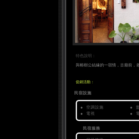
特色說明：
與榕樹公結緣的一宿情，古廟前，
促銷活動：
民宿設施
● 空調設施
● 
● 電視
● 
民宿服務