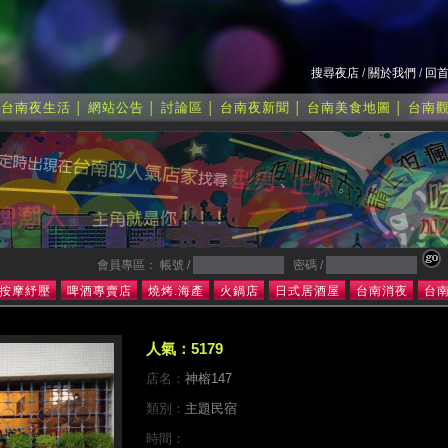
搜尋夜店
/
關於我們
/
回
台南夜生活
網站公告
討論區
台南夜新聞
台南美食地圖
台南
│
│
│
│
│
│
會員專區： 帳號 /
密碼 /
按摩紓壓
啤酒專賣店
燒烤.海產
火鍋店
日式居酒屋
台南消夜
台
人氣：5179
店名：
神榕147
類別：
主題民宿
時間：