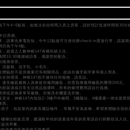
為下午4~6點前，如無法在此時間入房之房客，請於預計抵達時間前30分
半日房價。
，請事先來電告知，中午12點後可方便先辦check-in置放行李，請讓我
間仍為下午4點。
住，超過之人數神榕147有權拒絕入住。
間10:30後謝絕訪客，感謝您的配合。
自隨身保管。
、洗髮精、洗手乳、小毛巾。
住體驗恕不提供拋棄式等相關用品，故請自備牙刷牙膏等個人用具。
安全與環境，神榕147恕不接待任何寵物，請見諒。
。遺失鑰匙服務人員會提供備用鑰匙，但需負擔備用鑰匙的費用200元。
內部裝潢或日常生活用品損壞時，所有的修理費用請自行負擔。
清掃或是換床單等服務。亦無洗衣機盥洗衣物。
安全，神榕147內包括2~3樓戶外梯間、3樓陽台、4樓露臺一律全面禁
東西。
的老房子，包括屋內的家具擺設物件….等幾乎皆為老物，希望來體驗住宿的
石子樓梯比較陡且滑，建議較年幼的孩童或年長的長輩請自行斟酌狀況入住
不提供早餐。
如欲停車請至海安地下停車場。