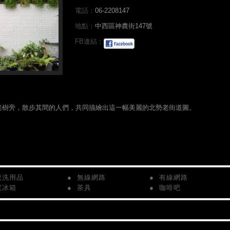
電話：
06-2208147
地點：
中西區神農街147號
FB連結：
老樹旁，散步其間的人們，共同描繪出這一幅美麗的北勢老街道圖。
盥洗用品
● 無線網路
● 有線網路
電冰箱
● 茶具
● 咖啡吧