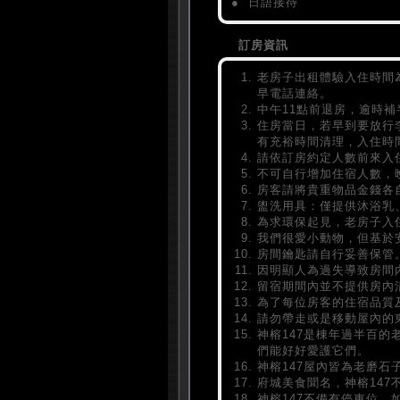
● 日語接待
訂房資訊
老房子出租體驗入住時間
早電話連絡。
中午11點前退房，逾時補
住房當日，若早到要放行李
有充裕時間清理，入住時
請依訂房約定人數前來入
不可自行增加住宿人數，晚
房客請將貴重物品金錢各
盥洗用具：僅提供沐浴乳
為求環保起見，老房子入
我們很愛小動物，但基於
房間鑰匙請自行妥善保管
因明顯人為過失導致房間
留宿期間內並不提供房內
為了每位房客的住宿品質及
請勿帶走或是移動屋內的
神榕147是棟年過半百
們能好好愛護它們。
神榕147屋內皆為老磨
府城美食聞名，神榕147
神榕147不備有停車位，