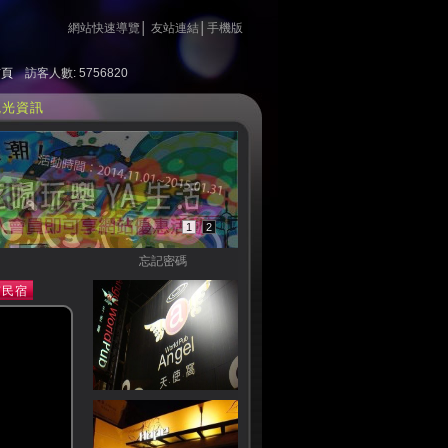
網站快速導覽
│
友站連結
│
手機版
首頁
訪客人數: 5756820
觀光資訊
1
2
忘記密碼
南民宿