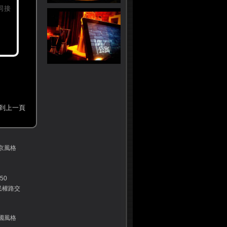
同接
到上一頁
京風格
50
民權路交
國風格