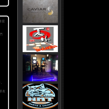
鐘提
們
菸。
朋友
。