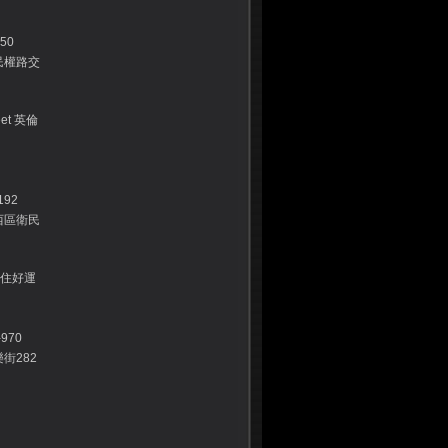
50
民權路交
eet 英倫
192
西區衛民
&住好運
970
街282