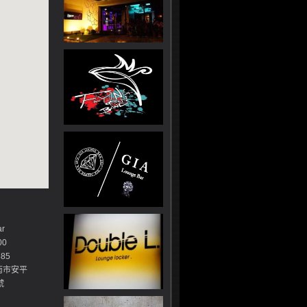
r
00
85
南市安平
號