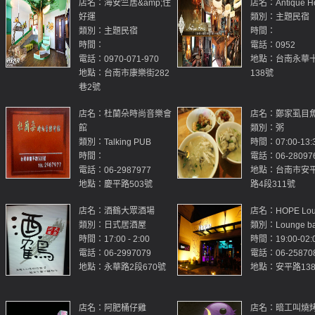
店名：海安竺居&amp;住
店名：Antique H
好運
類別：主題民宿
類別：主題民宿
時間：
時間：
電話：0952
電話：0970-071-970
地點：台南永華
地點：台南市康樂街282
138號
巷2號
店名：杜蘭朵時尚音樂會
店名：鄭家虱目
館
類別：粥
類別：Talking PUB
時間：07:00-13:
時間：
電話：06-28097
電話：06-2987977
地點：台南市安
地點：慶平路503號
路4段311號
店名：酒鶴大眾酒場
店名：HOPE Loun
類別：日式居酒屋
類別：Lounge ba
時間：17:00 - 2:00
時間：19:00-02:
電話：06-2997079
電話：06-25870
地點：永華路2段670號
地點：安平路13
店名：阿肥桶仔雞
店名：暗工叫燒