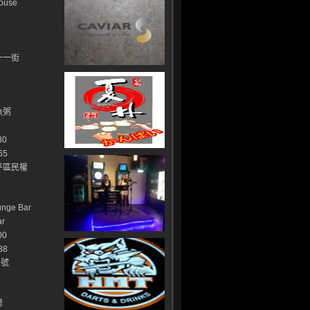
ouse
十一街
魚粥
30
65
平區民權
ge Bar
r
00
88
8號
烤