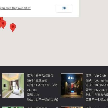
OK
 you own this website?
店名：安平72號民宿
店名：Vip Club
類別：主題民宿
類別：Lounge ba
時間：AM 09：00~ PM
時間：20:00-04:
21：00
電話：06-293-08
4
電話：06-
地點：台南市台
地點：世平一街8巷72號
區建平十七街31