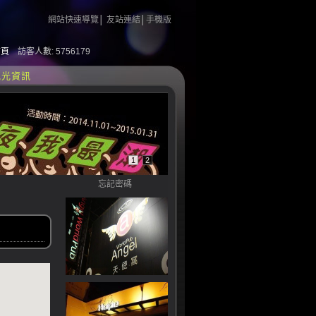
網站快速導覽
│
友站連結
│
手機版
首頁
訪客人數: 5756179
觀光資訊
1
2
忘記密碼