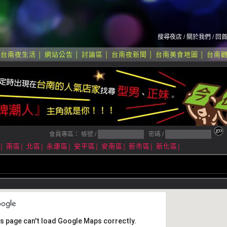
搜尋夜店
/
關於我們
/
回
台南夜生活
網站公告
討論區
台南夜新聞
台南美食地圖
台南
│
│
│
│
│
│
會員專區： 帳號 /
密碼 /
南區
北區
永康區
安平區
安南區
新市區
新化區
│
│
│
│
│
│
│
│
s page can't load Google Maps correctly.