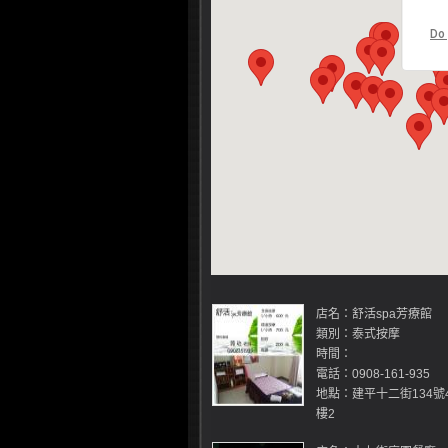
Do
店名：舒活spa芳療館
類別：泰式按摩
時間：
電話：0908-161-935
地點：建平十二街134號
樓2