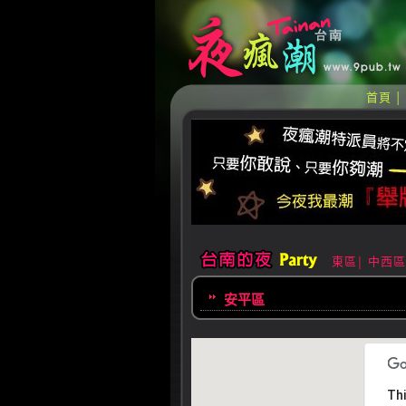
首頁
東區
中西區
│
安平區
Thi