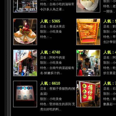
類別：小
特色：台南小吃的滋味常
特色：老
令許多人為之著...
一開張，一
人氣：5365
人氣：5
店名：泰成水果店
店名：劉
類別：小吃美食
類別：小
特色：...
特色：早
生計學習包
人氣：4740
人氣：4
店名：阿裕牛肉湯
店名：阿
類別：小吃美食
類別：小
特色：台南牛肉湯超級有
特色：乾
名-鮮嫩多汁的...
炒主要是測
人氣：6610
人氣：7
店名：夜貓子香腸熟肉(豬
店名：石
血湯)
類別：小
類別：小吃美食
特色：舂
特色：堅持衛生的原則 烹
數矗起一付
煮出好吃的料...