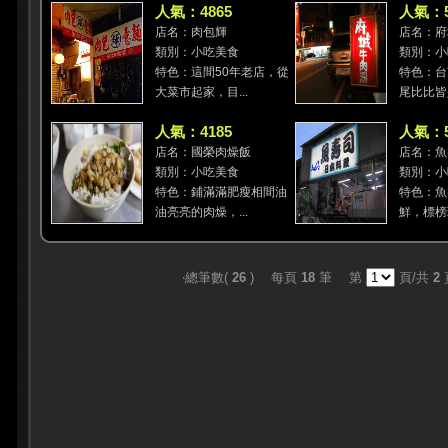
人氣：4865
人氣：5
店名：肉包輝
店名：府
類別：小吃美食
類別：小
特色：這間50年老店，從
特色：台
大菜市起家，目...
尾比比皆是
人氣：4185
人氣：5
店名：國榮肉燥飯
店名：魚
類別：小吃美食
類別：小
特色：鋪滿滿肥瘦相間油
特色：魚
油亮亮的肉燥，...
鮮，標榜現
‧總筆數(
26
) 每頁
18
筆 第
頁/共
2