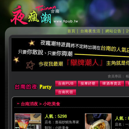
首頁
台南夜生活
網站公告
│
│
│
會員專區： 帳
台南PUB
按摩紓壓
啤酒專賣店
台南民宿
台南消夜 > 小吃美食
人氣：5298
人氣：8
店名：進福炒鱔魚專家
店名：一
類別：小吃美食