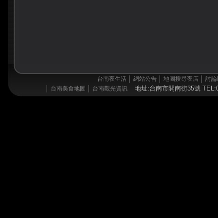
台南夜生活
│
網站公告
│
地圖搜尋夜店
│
討論
地址:台南市開南街35號 TEL:06
│
台南美食地圖
│
台南觀光資訊