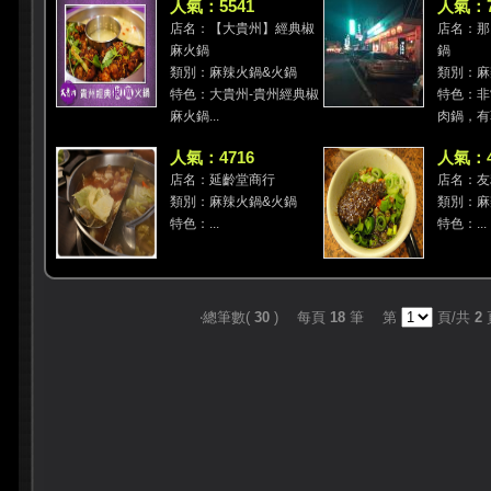
人氣：5541
人氣：7
店名：【大貴州】經典椒
店名：那
麻火鍋
鍋
類別：麻辣火鍋&火鍋
類別：麻
特色：大貴州-貴州經典椒
特色：非
麻火鍋...
肉鍋，有著
人氣：4716
人氣：4
店名：延齡堂商行
店名：友
類別：麻辣火鍋&火鍋
類別：麻
特色：...
特色：...
‧總筆數(
30
) 每頁
18
筆 第
頁/共
2