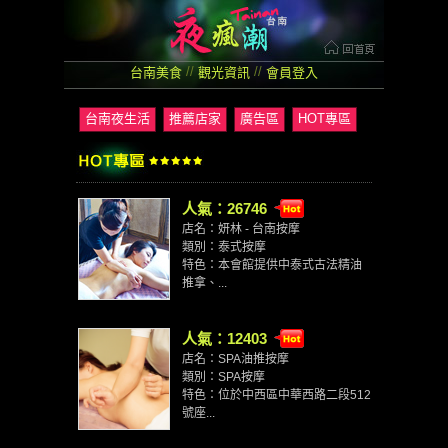
//
//
台南美食
觀光資訊
會員登入
台南夜生活
推薦店家
廣告區
HOT專區
人氣：26746
店名：妍林 - 台南按摩
類別：泰式按摩
特色：本會館提供中泰式古法精油
推拿、...
人氣：12403
店名：SPA油推按摩
類別：SPA按摩
特色：位於中西區中華西路二段512
號座...