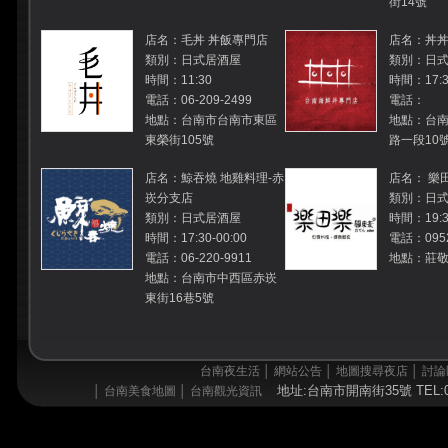
街14號
店名：毛丼 丼飯專門店
店名：丼
類別：日式居酒屋
類別：日
時間：11:30
時間：17:30
電話：06-209-2499
電話：
地點：台南市台南市東區
地點：台
東榮街105號
路一段10
店名：鯨吞燒 地雞料理-赤
店名： 樂
崁分支店
類別：日
類別：日式居酒屋
時間：19:30
時間：17:30-00:00
電話：0952
電話：06-220-9911
地點：莊敬
地點：台南市中西區赤崁
東街16巷5號
台南夜生活
│
網站公告
│
地圖搜尋夜店
│
討論
地址:台南市開南街35號 TEL:06
│
台南美食地圖
│
台南觀光資訊