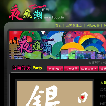
首頁
台南夜生活
網站公告
│
│
│
會員專區： 帳
台南PUB
按摩紓壓
啤酒專賣店
燒烤
人氣
店
類
時