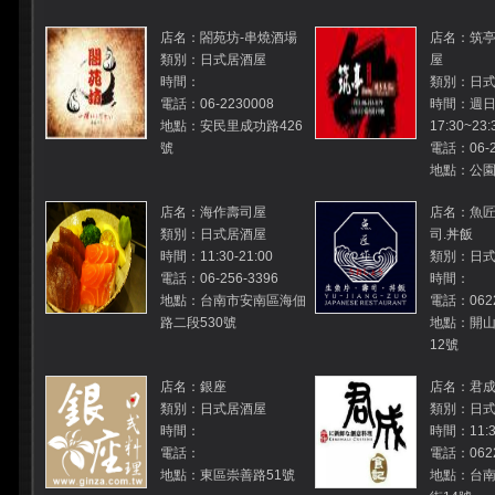
店名：閤苑坊-串燒酒場
店名：筑亭
類別：日式居酒屋
屋
時間：
類別：日
電話：06-2230008
時間：週日
地點：安民里成功路426
17:30~2
號
電話：06-2
地點：公園
店名：海作壽司屋
店名：魚匠
類別：日式居酒屋
司.丼飯
時間：11:30-21:00
類別：日
電話：06-256-3396
時間：
地點：台南市安南區海佃
電話：0622
路二段530號
地點：開山
12號
店名：銀座
店名：君
類別：日式居酒屋
類別：日
時間：
時間：11:30
電話：
電話：0622
地點：東區崇善路51號
地點：台