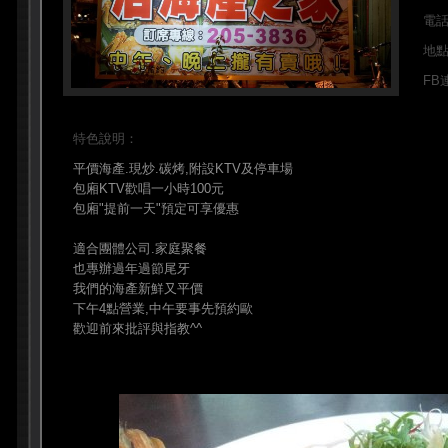
電
地
FB
特色說明：
平價海產.現炒.碳烤,附設KTV及停車場
包廂KTV歡唱一小時100元
包廂"提前一天"預定可享優惠
適合團體公司.家庭聚餐
也專辦過年過節尾牙
我們的海產新鮮又平價
下午4點營業,中午要事先預約歐
歡迎前來批評與指教^^