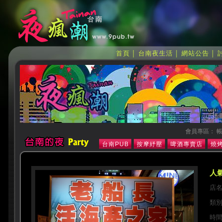
首頁
台南夜生活
網站公告
│
│
│
會員專區： 帳
台南PUB
按摩紓壓
啤酒專賣店
燒烤
人氣
店
類
時