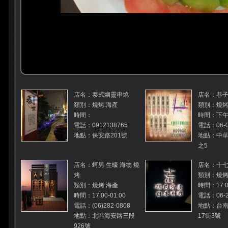
店名：泰式幽靈串燒
店名：巷
類別：燒烤.海產
類別：燒烤
時間：
時間：下午
電話：0912138765
電話：06-0
地點：保安路201號
地點：中華
之5
店名：蚵男 生蠔 海物 燒
店名：十
烤
類別：燒烤
類別：燒烤.海產
時間：17:00
時間：17:00-01:00
電話：06-2
電話：(06)282-0808
地點：台
地點：北區海安路三段
17街3號
926號