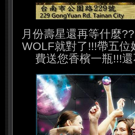
月份壽星還再等什麼??
WOLF就對了!!!帶
費送您香檳一瓶!!!