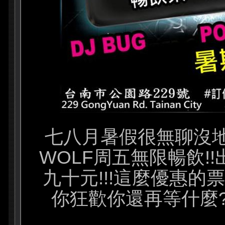
七八月暑假很無聊沒地
WOLF周五無限暢飲!
九十元!!!這麼優惠的
你狂歡你還再等什麼???