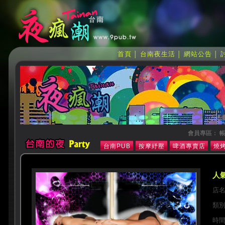
首頁
台南夜生活
網站公告
│
│
│
會員專區： 帳
台南PUB
按摩紓壓
啤酒專賣店
燒烤
人氣
店
類
時