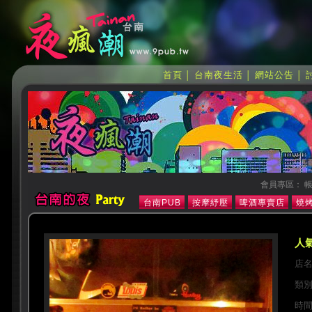
首頁
台南夜生活
網站公告
│
│
│
會員專區： 帳
台南PUB
按摩紓壓
啤酒專賣店
燒烤
人氣
店
類
時