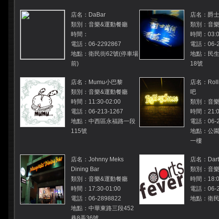
店名：DaBar
店名：爵
類別：音樂&運動餐廳
類別：音樂
時間：
時間：03:0
電話：06-2292867
電話：06-2
地點：衛民街62號(停車場
地點：民生
前)
18號
店名：Mumu小巴黎
店名：Roll
類別：音樂&運動餐廳
吧
時間：11:30-02:00
類別：音樂
電話：06-213-1267
時間：21:00
地點：中西區永福路一段
電話：06-2
115號
地點：公園
一樓
店名：Johnny Meks
店名：Darts
Dining Bar
類別：音樂
類別：音樂&運動餐廳
時間：18:00
時間：17:30-01:00
電話：06-2
電話：06-2898822
地點：衛民
地點：中華東路三段452
巷8弄36號