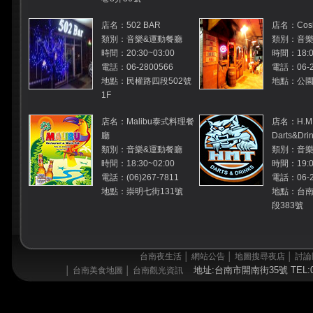
店名：502 BAR
店名：Cosb
類別：音樂&運動餐廳
類別：音樂
時間：20:30~03:00
時間：18:0
電話：06-2800566
電話：06-2
地點：民權路四段502號
地點：公園路
1F
店名：Malibu泰式料理餐
店名：H.M
廳
Darts&Dri
類別：音樂&運動餐廳
類別：音樂
時間：18:30~02:00
時間：19:00
電話：(06)267-7811
電話：06-2
地點：崇明七街131號
地點：台南
段383號
台南夜生活
│
網站公告
│
地圖搜尋夜店
│
討論
地址:台南市開南街35號 TEL:06
│
台南美食地圖
│
台南觀光資訊