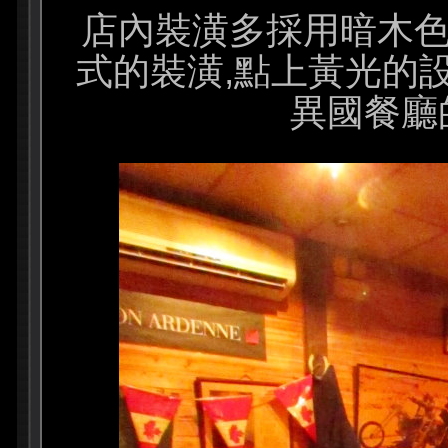
店內裝潢多採用暗木色
式的裝潢,點上黃光的
異國餐廳