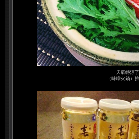
天氣轉涼
（味噌火鍋）