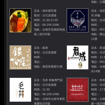
地點：公園
店名：海作壽司屋
店名：魚匠
類別：日式居酒屋
司.丼飯
時間：11:30-21:00
類別：日
電話：06-256-3396
時間：
地點：台南市安南區海佃
電話：0622
路二段530號
地點：開山
12號
店名：銀座
店名：君
類別：日式居酒屋
類別：日
時間：
時間：11:30
電話：
電話：0622
地點：東區崇善路51號
地點：台
街14號
店名：毛丼 丼飯專門店
店名：丼
類別：日式居酒屋
類別：日
時間：11:30
時間：17:30
電話：06-209-2499
電話：
地點：台南市台南市東區
地點：台
東榮街105號
路一段10